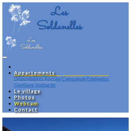
Appartements
Disponibilités
Ancolie
Campanule
Edelweiss
Gentiane
Joubarde
Le village
Photos
Webcam
Contact