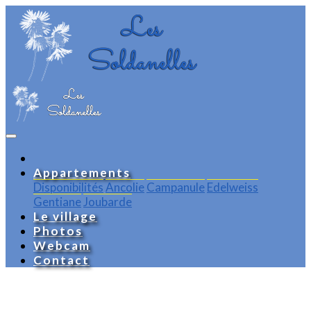
Appartements
Disponibilités
Ancolie
Campanule
Edelweiss
Gentiane
Joubarde
Le village
Photos
Webcam
Contact